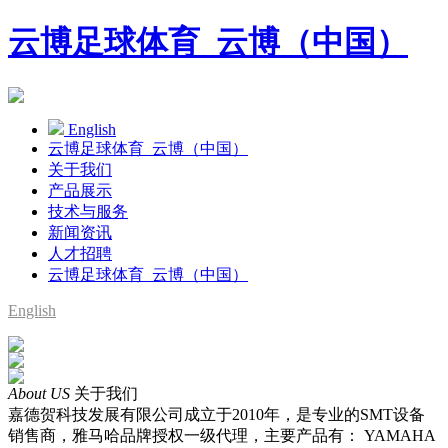
云博足球体育_云博（中国）
English
云博足球体育_云博（中国）
关于我们
产品展示
技术与服务
新闻资讯
人才招聘
云博足球体育_云博（中国）
English
About US
关于我们
嘉德贺科技发展有限公司成立于2010年，是专业的SMT设备
销售商，雅马哈品牌授权一级代理，主要产品有： YAMAHA