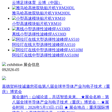
云博足球体育_云博（中国）
雅马哈高效双轨贴片机YRM20DL
小型高速模块贴片机YRM10
离线小型选择性波峰焊AS330D
阿拉玎在线大型选择性波峰焊AS510
阿拉玎在线中型选择性波峰焊AS510M
exhibition
展会信息
09
2026-05
嘉德贺科技诚邀您莅临第八届全球半导体产业与电子技术（重
庆）博览会
展会邀约：山城论道，共话智造未来。 ★展会名称：第
八届全球半导体产业与电子技术（重庆）博览会； ★展
会时间：2026年5月13日-15日 ★ 展会地点：重庆国际博