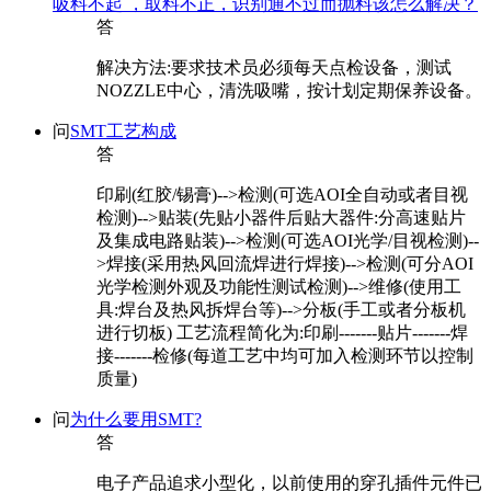
吸料不起 ，取料不正，识别通不过而抛料该怎么解决？
答
解决方法:要求技术员必须每天点检设备，测试
NOZZLE中心，清洗吸嘴，按计划定期保养设备。
问
SMT工艺构成
答
印刷(红胶/锡膏)-->检测(可选AOI全自动或者目视
检测)-->贴装(先贴小器件后贴大器件:分高速贴片
及集成电路贴装)-->检测(可选AOI光学/目视检测)--
>焊接(采用热风回流焊进行焊接)-->检测(可分AOI
光学检测外观及功能性测试检测)-->维修(使用工
具:焊台及热风拆焊台等)-->分板(手工或者分板机
进行切板) 工艺流程简化为:印刷-------贴片-------焊
接-------检修(每道工艺中均可加入检测环节以控制
质量)
问
为什么要用SMT?
答
电子产品追求小型化，以前使用的穿孔插件元件已