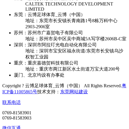
CALTEK TECHNOLOGY DEVELOPMENT
LIMITED
东莞：云博足球体育_云博（中国）
地址：东莞市长安镇长青南路1号8栋万科中心
2903-2906室
苏州：苏州市广嘉贺电子有限公司
地址：苏州市吴中区吴中商城5A写字楼2606B-C室
深圳：深圳市阿拉玎光电自动化有限公司
地址：深圳市宝安区福永街道/东莞市长安镇乌沙
权智工业园
重庆：重庆嘉德贺科技有限公司
地址：重庆市两江新区水土街道万宝大道200号
厦门、北京均设有办事处
Copyright ? 云博足球体育_云博（中国） All Rights Reserved.
粤
ICP备11005865号
技术支持：
东莞网站建设
联系电话
0769-81583901
0769-81583903
微信互通