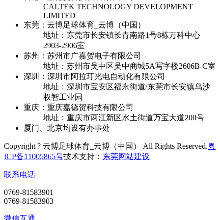
CALTEK TECHNOLOGY DEVELOPMENT
LIMITED
东莞：云博足球体育_云博（中国）
地址：东莞市长安镇长青南路1号8栋万科中心
2903-2906室
苏州：苏州市广嘉贺电子有限公司
地址：苏州市吴中区吴中商城5A写字楼2606B-C室
深圳：深圳市阿拉玎光电自动化有限公司
地址：深圳市宝安区福永街道/东莞市长安镇乌沙
权智工业园
重庆：重庆嘉德贺科技有限公司
地址：重庆市两江新区水土街道万宝大道200号
厦门、北京均设有办事处
Copyright ? 云博足球体育_云博（中国） All Rights Reserved.
粤
ICP备11005865号
技术支持：
东莞网站建设
联系电话
0769-81583901
0769-81583903
微信互通