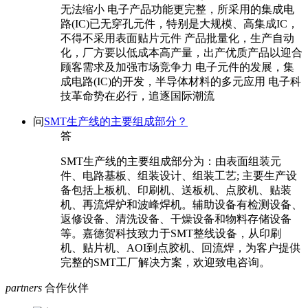
无法缩小 电子产品功能更完整，所采用的集成电
路(IC)已无穿孔元件，特别是大规模、高集成IC，
不得不采用表面贴片元件 产品批量化，生产自动
化，厂方要以低成本高产量，出产优质产品以迎合
顾客需求及加强市场竞争力 电子元件的发展，集
成电路(IC)的开发，半导体材料的多元应用 电子科
技革命势在必行，追逐国际潮流
问
SMT生产线的主要组成部分？
答
SMT生产线的主要组成部分为：由表面组装元
件、电路基板、组装设计、组装工艺; 主要生产设
备包括上板机、印刷机、送板机、点胶机、贴装
机、再流焊炉和波峰焊机。辅助设备有检测设备、
返修设备、清洗设备、干燥设备和物料存储设备
等。嘉德贺科技致力于SMT整线设备，从印刷
机、贴片机、AOI到点胶机、回流焊，为客户提供
完整的SMT工厂解决方案，欢迎致电咨询。
partners
合作伙伴