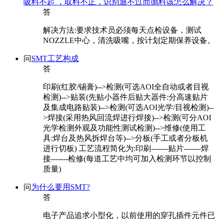
吸料不起 ，取料不正，识别通不过而抛料该怎么解决？
答
解决方法:要求技术员必须每天点检设备，测试
NOZZLE中心，清洗吸嘴，按计划定期保养设备。
问
SMT工艺构成
答
印刷(红胶/锡膏)-->检测(可选AOI全自动或者目视
检测)-->贴装(先贴小器件后贴大器件:分高速贴片
及集成电路贴装)-->检测(可选AOI光学/目视检测)--
>焊接(采用热风回流焊进行焊接)-->检测(可分AOI
光学检测外观及功能性测试检测)-->维修(使用工
具:焊台及热风拆焊台等)-->分板(手工或者分板机
进行切板) 工艺流程简化为:印刷-------贴片-------焊
接-------检修(每道工艺中均可加入检测环节以控制
质量)
问
为什么要用SMT?
答
电子产品追求小型化，以前使用的穿孔插件元件已