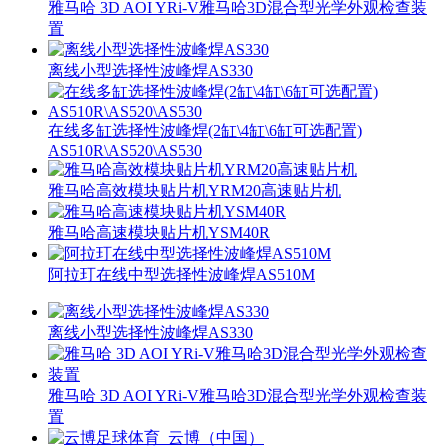
雅马哈 3D AOI YRi-V雅马哈3D混合型光学外观检查装
置
离线小型选择性波峰焊AS330
在线多缸选择性波峰焊(2缸\4缸\6缸可选配置)
AS510R\AS520\AS530
雅马哈高效模块贴片机YRM20高速贴片机
雅马哈高速模块贴片机YSM40R
阿拉玎在线中型选择性波峰焊AS510M
离线小型选择性波峰焊AS330
雅马哈 3D AOI YRi-V雅马哈3D混合型光学外观检查装
置