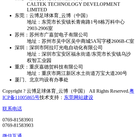
CALTEK TECHNOLOGY DEVELOPMENT
LIMITED
东莞：云博足球体育_云博（中国）
地址：东莞市长安镇长青南路1号8栋万科中心
2903-2906室
苏州：苏州市广嘉贺电子有限公司
地址：苏州市吴中区吴中商城5A写字楼2606B-C室
深圳：深圳市阿拉玎光电自动化有限公司
地址：深圳市宝安区福永街道/东莞市长安镇乌沙
权智工业园
重庆：重庆嘉德贺科技有限公司
地址：重庆市两江新区水土街道万宝大道200号
厦门、北京均设有办事处
Copyright ? 云博足球体育_云博（中国） All Rights Reserved.
粤
ICP备11005865号
技术支持：
东莞网站建设
联系电话
0769-81583901
0769-81583903
微信互通