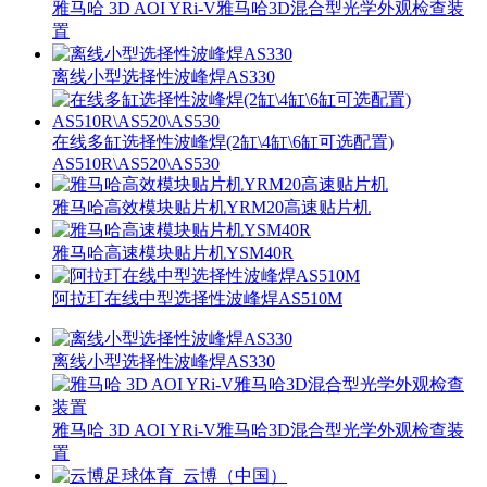
雅马哈 3D AOI YRi-V雅马哈3D混合型光学外观检查装
置
离线小型选择性波峰焊AS330
在线多缸选择性波峰焊(2缸\4缸\6缸可选配置)
AS510R\AS520\AS530
雅马哈高效模块贴片机YRM20高速贴片机
雅马哈高速模块贴片机YSM40R
阿拉玎在线中型选择性波峰焊AS510M
离线小型选择性波峰焊AS330
雅马哈 3D AOI YRi-V雅马哈3D混合型光学外观检查装
置