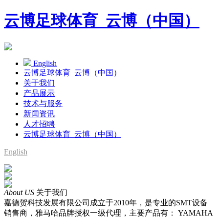
云博足球体育_云博（中国）
English
云博足球体育_云博（中国）
关于我们
产品展示
技术与服务
新闻资讯
人才招聘
云博足球体育_云博（中国）
English
About US
关于我们
嘉德贺科技发展有限公司成立于2010年，是专业的SMT设备
销售商，雅马哈品牌授权一级代理，主要产品有： YAMAHA