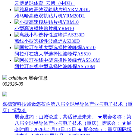
云博足球体育_云博（中国）
雅马哈高效双轨贴片机YRM20DL
小型高速模块贴片机YRM10
离线小型选择性波峰焊AS330D
阿拉玎在线大型选择性波峰焊AS510
阿拉玎在线中型选择性波峰焊AS510M
exhibition
展会信息
09
2026-05
嘉德贺科技诚邀您莅临第八届全球半导体产业与电子技术（重
庆）博览会
展会邀约：山城论道，共话智造未来。 ★展会名称：第
八届全球半导体产业与电子技术（重庆）博览会； ★展
会时间：2026年5月13日-15日 ★ 展会地点：重庆国际博